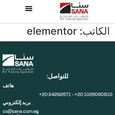
الكاتب:
elementor
للتواصل:
هاتف
+20 34292671 - +20 1026060810
بريد إلكتروني
cs@sana.com.eg